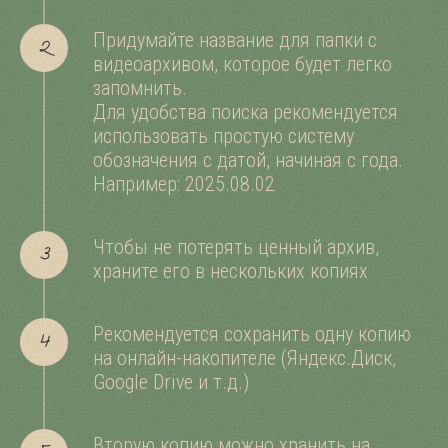
Придумайте название для папки с
видеоархивом, которое будет легко
запомнить.
Для удобства поиска рекомендуется
использовать простую систему
обозначения с датой, начиная с года.
Например: 2025.08.02
Чтобы не потерять ценный архив,
СЛЕДИТЕ ЗА НОВЫМИ
храните его в нескольких копиях
ИСТОРИЯМИ
Рекомендуется сохранить одну копию
TELEGRAMM
на онлайн-накопителе (Яндекс.Диск,
Google Drive и т.д.)
YOUTUBE
INSTAGRAMM
Вторую копию можно хранить на